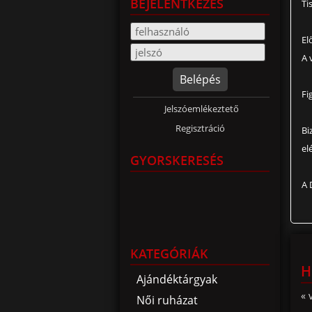
BEJELENTKEZÉS
Ti
El
A 
Belépés
Fi
Jelszóemlékeztető
Regisztráció
Bi
el
GYORSKERESÉS
A 
KATEGÓRIÁK
H
Ajándéktárgyak
« 
Női ruházat