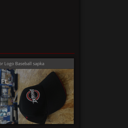
ör Logo Baseball sapka
Ft,-