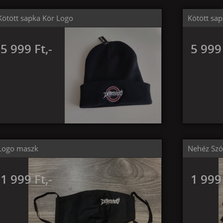
Kötött sapka Kör Logo
Kötött sa
5 999 Ft,-
5 999 
Logo maszk
Nehéz Sz
1 999 Ft,-
1 999 