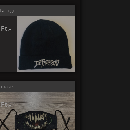
pka Logo
Ft,-
ó maszk
Ft,-