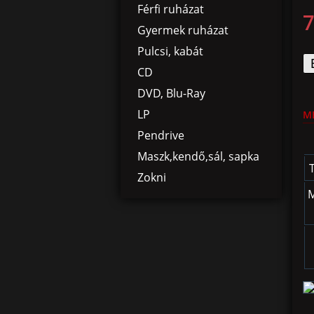
Férfi ruházat
7
Gyermek ruházat
Pulcsi, kabát
CD
DVD, Blu-Ray
LP
M
Pendrive
Maszk,kendő,sál, sapka
Zokni
M