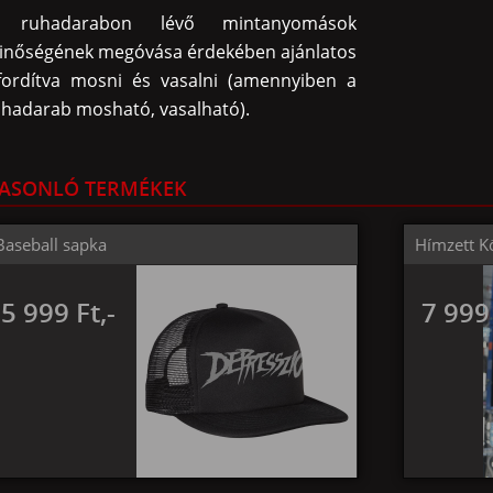
 ruhadarabon lévő mintanyomások
inőségének megóvása érdekében ajánlatos
ifordítva mosni és vasalni (amennyiben a
uhadarab mosható, vasalható).
ASONLÓ TERMÉKEK
Baseball sapka
Hímzett K
5 999 Ft,-
7 999 