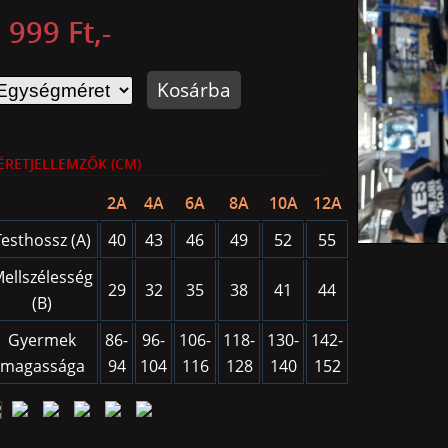
 999 Ft,-
Kosárba
ÉRETJELLEMZŐK (CM)
2A
4A
6A
8A
10A
12A
Testhossz (A)
40
43
46
49
52
55
ellszélesség
29
32
35
38
41
44
(B)
Gyermek
86-
96-
106-
118-
130-
142-
magassága
94
104
116
128
140
152