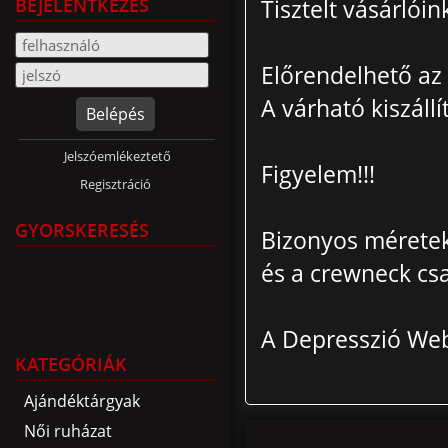
BEJELENTKEZÉS
Tisztelt vásárlóin
Előrendelhető az 
A várható kiszállí
Belépés
Jelszóemlékeztető
Figyelem!!!
Regisztráció
GYORSKERESÉS
Bizonyos méretek (
és a crewneck csa
A Depresszió We
KATEGÓRIÁK
Ajándéktárgyak
Női ruházat