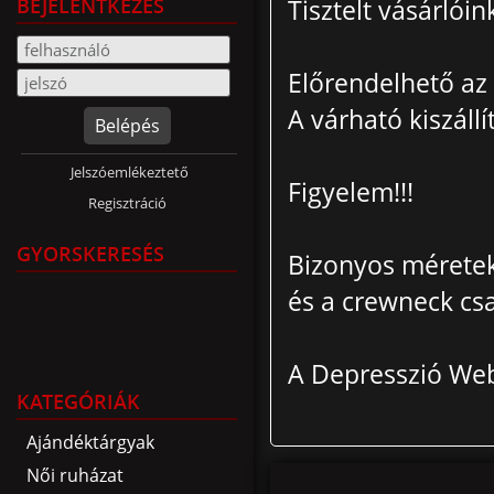
BEJELENTKEZÉS
Tisztelt vásárlóin
Előrendelhető az 
A várható kiszállí
Belépés
Jelszóemlékeztető
Figyelem!!!
Regisztráció
GYORSKERESÉS
Bizonyos méretek (
és a crewneck csa
A Depresszió We
KATEGÓRIÁK
Ajándéktárgyak
Női ruházat