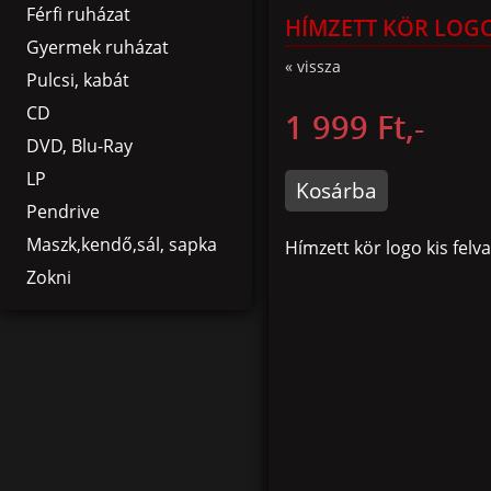
Férfi ruházat
HÍMZETT KÖR LOGO
Gyermek ruházat
« vissza
Pulcsi, kabát
CD
1 999 Ft,-
DVD, Blu-Ray
LP
Kosárba
Pendrive
Maszk,kendő,sál, sapka
Hímzett kör logo kis felv
Zokni