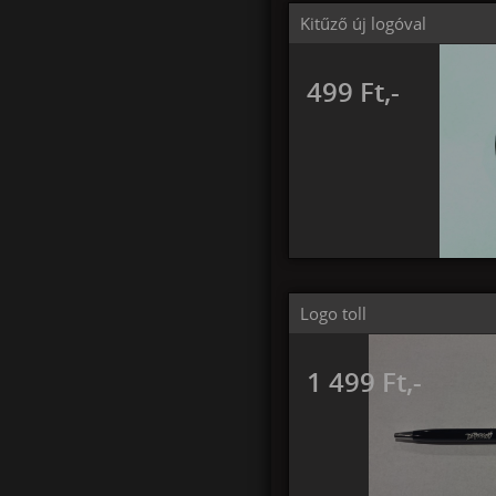
Kitűző új logóval
499 Ft,-
Logo toll
1 499 Ft,-