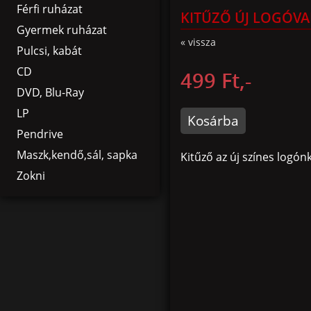
Férfi ruházat
KITŰZŐ ÚJ LOGÓVA
Gyermek ruházat
« vissza
Pulcsi, kabát
CD
499 Ft,-
DVD, Blu-Ray
LP
Kosárba
Pendrive
Maszk,kendő,sál, sapka
Kitűző az új színes logónk
Zokni