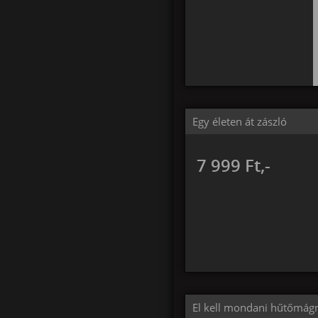
Egy életen át zászló
7 999 Ft,-
El kell mondani hűtőmág