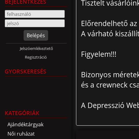
BEJELENTKEZÉS
Tisztelt vásárlóin
Előrendelhető az 
A várható kiszállí
Belépés
Jelszóemlékeztető
Figyelem!!!
Regisztráció
GYORSKERESÉS
Bizonyos méretek (
és a crewneck csa
A Depresszió We
KATEGÓRIÁK
Ajándéktárgyak
Női ruházat